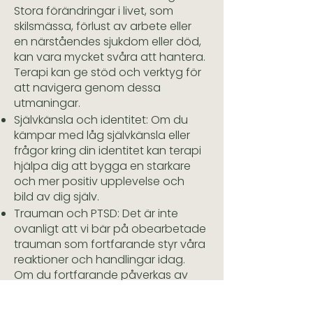
Stora förändringar i livet, som
skilsmässa, förlust av arbete eller
en närståendes sjukdom eller död,
kan vara mycket svåra att hantera.
Terapi kan ge stöd och verktyg för
att navigera genom dessa
utmaningar.
Självkänsla och identitet: Om du
kämpar med låg självkänsla eller
frågor kring din identitet kan terapi
hjälpa dig att bygga en starkare
och mer positiv upplevelse och
bild av dig själv.
Trauman och PTSD: Det är inte
ovanligt att vi bär på obearbetade
trauman som fortfarande styr våra
reaktioner och handlingar idag.
Om du fortfarande påverkas av
traumatiska upplevelser så kan
bearbetning och nya insikter göra